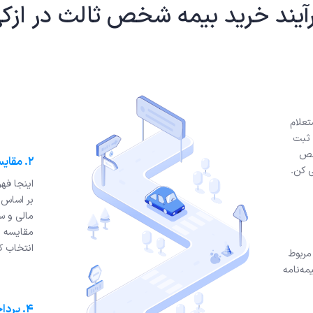
آیند خرید بیمه شخص ثالث در ازک
تعلام
 ثبت
خص
۲. مقایسه قیمت‌ها و سفارش
ی کن.
اینجا فه
بر اساس
مالی و سا
مقایسه‌ ا
انتخاب ک
مربوط
ه‌نامه
۴. پرداخت و خرید