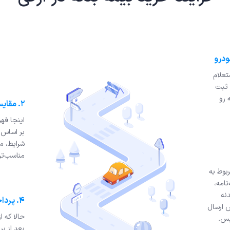
تعلام
 ثبت
 رو
۲. مقایسه و سفارش
اینجا فه
بر اساس 
شرایط، مر
مناسب‌تر
ربوط به
امه،
دنه
۴. پرداخت و خرید
 ارسال
حالا که 
یس.
بعد از ب