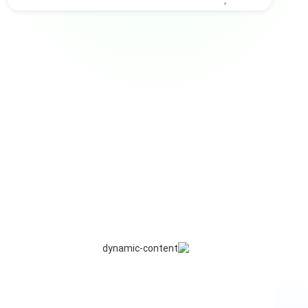
واقعاً تجربه ارزشمندی بود. ممنون از ازکی.