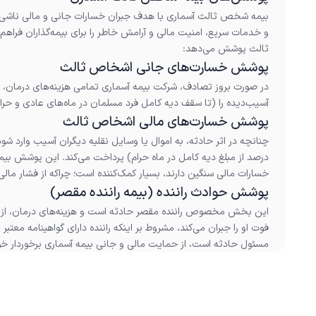
بیمه شخص ثالث آسماری با هدف جبران خسارات جانی و مالی ناشی از
و خدمات سریع، امنیت مالی و آرامش خاطر را برای بیمه‌گذاران فراهم
ثالث پوشش می‌دهد:
پوشش خسارت‌های جانی اشخاص ثالث
در صورت بروز تصادف، شرکت بیمه آسماری تمامی هزینه‌های درمان، نق
آسیب‌دیده را (تا سقف دیه کامل فرد مسلمان در ماه‌های عادی و حرام)
پوشش خسارت‌های مالی اشخاص ثالث
درصد از مبلغ دیه کامل در ماه حرام) پرداخت می‌کند. این پوشش بی
خسارات مالی سنگین دارند، بسیار کمک‌کننده است؛ چراکه از فشار مالی 
پوشش حوادث راننده (بیمه راننده مقصر)
این بخش مخصوص راننده مقصر حادثه است و هزینه‌های درمان، از ک
فوت او را جبران می‌کند، مشروط بر اینکه راننده دارای گواهینامه معتبر
مسئول حادثه است، از حمایت مالی و جانی بیمه آسماری برخوردار خو
خسارت‌های مالی واردشده به خودروی مقصر جزو پوشش‌های بیمه 
می‌توانید از
بیمه بدنه خودرو
استفاده کنید.
استثنائات بیمه شخص ثالث شرکت آسماری
بیمه آسماری پوشش‌های متنوعی را ارائه می‌دهد؛ اما موارد زیر خار