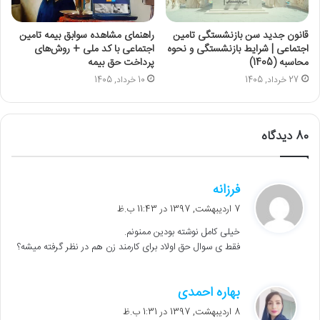
قانون جدید سن بازنشستگی تامین
راهنمای مشاهده سوابق بیمه تامین
اجتماعی | شرایط بازنشستگی و نحوه
اجتماعی با کد ملی + روش‌های
محاسبه (1405)
پرداخت حق بیمه
27 خرداد, 1405
10 خرداد, 1405
80 دیدگاه
گ
فرزانه
ف
7 اردیبهشت, 1397 در 11:43 ب.ظ
ت
خیلی کامل نوشته بودین ممنونم.
:
فقط ی سوال حق اولاد برای کارمند زن هم در نظر گرفته میشه؟
گ
بهاره احمدی
ف
8 اردیبهشت, 1397 در 1:31 ب.ظ