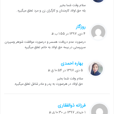
ت
سلام وقت شما بخیر
:
بله حق اولاد کارمندان و کارگران زن و مرد تعلق میگیره .
گ
روزگار
ف
4 دی, 1397 در 1:55 ب.ظ
ت
درصورت عدم دریافت همسر و درصورت موافقت شوهر وسپردن
:
سرپرستی در بیمه حق اولاد به خانم تعلق میگیره
گ
بهاره احمدی
ف
5 دی, 1397 در 10:54 ق.ظ
ت
سلام وقت شما بخیر
:
حق اولاد در هرصورت به پدر و مادر شاغل تعلق میگیره.
گ
فرزانه ذوالفقاری
ف
1 خرداد, 1397 در 10:30 ق.ظ