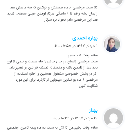
ت
کلا مدت مرخصی 6 ماه هستش و نوشتن که سه ماهش بعد
:
زایمان باشه واقعا تا 6 ماهگی سرکار اومدن خیلی سخته… شاید
بعد این مرخصی مادر نخواد بره سرکار
گ
بهاره احمدی
ف
1 خرداد, 1397 در 5:55 ب.ظ
ت
سلام وقت شما بخیر
:
مدت مرخصی زایمان در حال حاضر 9 ماه هست و نیمی از اون
باید بعد از زایمان باشه و متاسفانه نمیشه قوانین رو تغییر داد.
اگر در بخش خصوصی مشغول هستین و اجازه استفاده از
مرخصی 9 ماه رو ندارین میتونین از کارفرما برای این مورد
شکایت کنین.
خرید اقساطی بیمه خودرو با
×
تخفیف ویژه!
همین حالا قیمت‌ها رو مقایسه کن.
گ
بهناز
ف
مقایسه و خرید بیمه
20 مرداد, 1397 در 10:34 ب.ظ
ت
سلام وقت بخیر..من تا الان به مدت ده ماه بیمه تامین اجتماعی
: