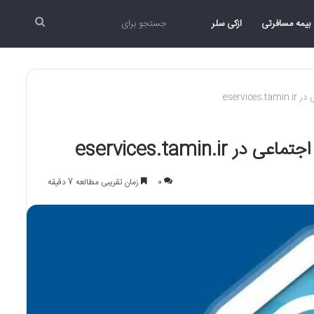
جستجو
بیمه مسافرتی
ازکی سلر
برای
eserv
eservices.tami
0
زمان تقریبی مطالعه 7 دقیقه