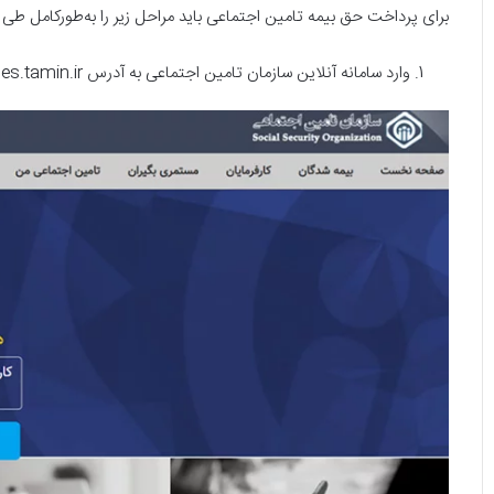
برای پرداخت حق بیمه تامین اجتماعی باید مراحل زیر را به‌طورکامل طی ک
وارد سامانه آنلاین سازمان تامین اجتماعی به آدرس eservices.tamin.ir شوید.