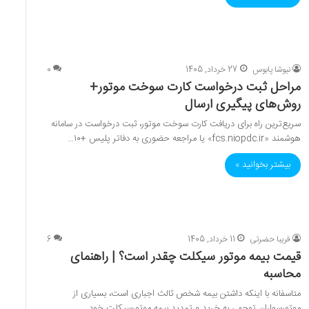
نیوشا پابوس
27 خرداد, 1405
0
مراحل ثبت درخواست کارت سوخت موتور+
روش‌های پیگیری ارسال
سریع‌ترین راه برای دریافت کارت سوخت موتور، ثبت درخواست در سامانه
هوشمند «fcs.niopdc.ir» یا مراجعه حضوری به دفاتر پلیس +۱۰…
بیشتر بخوانید »
فریبا حضرتی
11 خرداد, 1405
6
قیمت بیمه موتور سیکلت چقدر است؟ | راهنمای
محاسبه
متاسفانه با اینکه داشتن بیمه شخص ثالث اجباری‌ است، بسیاری از
موتورسواران توجهی به خرید و تمدید بیمه موتورسیکلت خود…