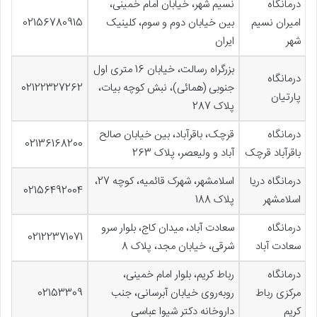
درمانگاه
نسیم شهر، خیابان امام خمینی،
امیران نسیم
بین خیابان دوم و سوم، کلینیک
02156780915
شهر
ایران
بزرگراه رسالت، خیابان 16 متری اول
درمانگاه
جنوبی (همائی)، نبش کوچه بیات،
02122327262
پارتیان
پلاک 287
درمانگاه
قرچک، باقرآباد، بین خیابان صالح
02136168200
باقرآباد قرچک
آباد و ولیعصر، پلاک 263
درمانگاه دریا
اسلامشهر، شهرک قائمیه، کوچه 27،
02156492004
اسلامشهر
پلاک 188
درمانگاه
سعادت آباد، میدان کاج، بلوار سرو
02122371071
سعادت آباد
شرقی، خیابان مجد، پلاک 8
درمانگاه
رباط کریم، بلوار امام خمینی،
مرکزی رباط
روبه‌روی خیابان آبرسانی، جنب
02153309
کریم
داروخانه دکتر شیوا عباسی