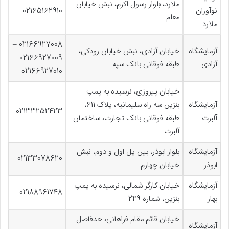
ملارد، بلوار رسول اکرم، نبش خیابان
نوآوران
02165162910
معلم
ملارد
02166927008 –
آزمایشگاه
خیابان آزادی، نبش خیابان رودکی،
02166927009 –
آزادی
طبقه فوقانی بانک سپه
02166927010
خیابان پیروزی، نرسیده به پمپ
آزمایشگاه
بنزین سه راه سلیمانیه، پلاک 611،
02133252423
آلبرت
طبقه فوقانی بانک تجارت، ساختمان
آلبرت
آزمایشگاه
بلوار ابوذر، بین پل اول و دوم، نبش
02133078620
ابوذر
خیابان چهارم
آزمایشگاه
خیابان کارگر شمالی، نرسیده به پمپ
02188961748
بهار
بنزین، شماره 249
خیابان قائم مقام فراهانی، حدفاصل
آزمایشگاه