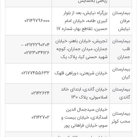
ریاضی بخشایش
بیمارستان
بزرگراه نیایش، بعد از بلوار
عرفان
کبیری طامه، خیابان امام
02149796000
نیایش
حسین، تقاطع بهار، شماره 17
بیمارستان
تجریش، خیابان باهنر، خیابان
02122290204 –
قلب
جماران، میدان جماران، کوچه
02123034126
جماران
شهید حسنی کیا، پلاک یک
بیمارستان
خیابان شریعتی، دوراهی قلهک
02177455632
کیان
بیمارستان
خیابان گاندی، ابتدای خالد
02142624
گاندی
اسلامبولی، پلاک 130
خیابان سیدجمال الدین
بیمارستان
اسدآبادی، خیابان بیست و
02142702
محب کوثر
سوم، خیابان فراهانی پور