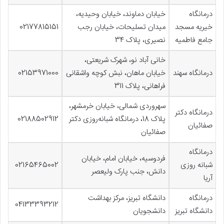
درمانگاه
خیابان دماوند، خیابان وحیدیه،
خیریه مسجد
میدان تسلیحات، خیابان رجب
02177815151
جامع فاطمیه
نصیری، پلاک 34
خانی آباد نو، شهرک شریعتی،
درمانگاه سهند
خیابان ماهان، نبش کوچه واشقانی
02153971000
فراهانی، پلاک 311
سهروردی شمالی، خیابان خرمشهر،
درمانگاه دکتر
پلاک 18، درمانگاه شبانه‌روزی دکتر
02188502912
صفائیان
صفائیان
درمانگاه
فردوسیه، خیابان امام، خیابان
شبانه روزی
02165465002
دانش، جنب پارک ولیعصر
آریا
درمانگاه
دانشگاه تبریز، مرکز بهداشت
04133393212
دانشگاه تبریز
دانشجویان