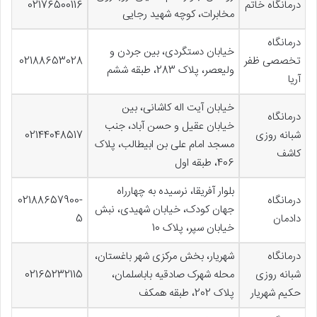
درمانگاه خاتم
02176500116
مخابرات، کوچه شهید رجایی
درمانگاه
خیابان دستگردی، بین جردن و
تخصصی ظفر
02188653028
ولیعصر، پلاک 283، طبقه ششم
آریا
خیابان آیت اله کاشانی، بین
درمانگاه
خیابان عقیل و حسن آباد، جنب
شبانه روزی
02144048517
مسجد امام علی بن ابیطالب، پلاک
کاشف
406، طبقه اول
بلوار آفریقا، نرسیده به چهارراه
درمانگاه
02188657900-
جهان کودک، خیابان شهیدی، نبش
دادمان
5
خیابان سپر، پلاک 10
درمانگاه
شهریار، بخش مرکزی شهر باغستان،
شبانه روزی
محله شهرک صادقیه باباسلمان،
02165232115
حکیم شهریار
پلاک 202، طبقه همکف