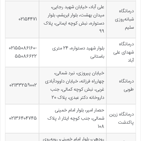
علی آباد، خیابان شهید رجایی،
درمانگاه
میدان بهشت، بلوار ابریشم، بلوار
شبانه‌روزی
02154471
دستواره، نبش کوچه ایمانی، پلاک
سلیم
99
درمانگاه
بلوار شهید دستواره، 24 متری
02155086160-
شهدای علی
باستانی
55086622
آباد
خیابان پیروزی، نبرد شمالی،
درمانگاه
چهارراه فرزانه، خیابان داوود‌آبادی
02133259002
طوبی
غربی، نبش کوچه کمالی، جنب
داروخانه دکتر عبدی، پلاک 20
حصار امیر، بلوار امام خمینی
درمانگاه زرین
شمالی، جنب کوچه ایثار 1، پلاک
02136404745
پاکدشت
108
رودهن، بلوار امام خمینی، روبه‌روی