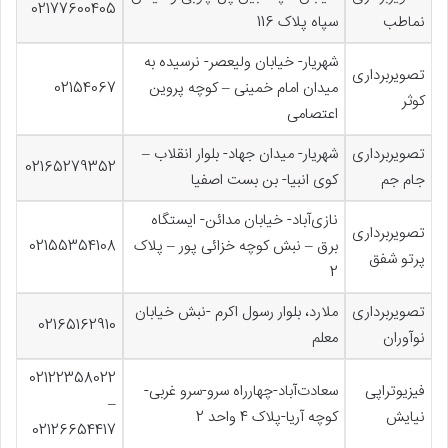
02177600405
نماطب
سپاه پلاک 116
شهریار- خیابان ولیعصر- نرسیده به
تصویربرداری
میدان امام خمینی – کوچه پروین
02154067
کوثر
اعتصامی
تصویربرداری
شهریار- میدان جهاد- بلوار انقلاب –
02165279352
جام جم
کوی انبیا- بن بست اصفیا
نازی‌آباد- خیابان مدائن- ایستگاه
تصویربرداری
برق – نبش کوچه خزائی پور – پلاک
02155354108
پرتو شفق
2
تصویربرداری
ملارد، بلوار رسول اکرم -نبش خیابان
02165162910
نوآوران
معلم
02122358022
فیزیوتراپی
سعادت‌آباد-چهارراه سرو-سرو غربی-
–
نیایش
کوچه آریا-پلاک 4 واحد 2
02126654417