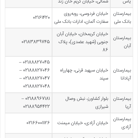
یاس
شمالی، خیابان کریم خان زند
بیمارستان
خیابان فردوسی، روبه‌روی
02161420
بانک ملی
سفارت آلمان، ادارات بانک ملی
خیابان کریمخان، خیابان آبان
بیمارستان
جنوبی (شهید عضدی)، پلاک
02183839745
آبان
86
02188827045 –
بیمارستان
خیابان سپهبد قرنی، چهارراه
02188827046 –
آپادانا
سپند
02188827047 –
02188827048
بیمارستان
بلوار کشاورز، نبش وصال
02188967181 –
آریا
شیرازی
02188954422
بیمارستان
خیابان آزادی، خیابان میمنت
02166001126
آزادی