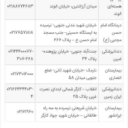
هسته‌ای
میدان آرژانتین، خیابان الوند
02188774683
الوند
درمانگاه امام
خیابان شهید مدنی جنوبی- نرسیده
حسن
به ایستگاه حسینی- جنب مسجد
02177571818
مجتبی (ع)
امام حسن ع – پلاک 666
دندانپزشکی
جنت‌آباد جنوبی- خیابان پژوهنده-
02144400077-
امین
پلاک 34
307-268
بیمارستان
نارمک -خیابان شهید ثانی- ضلع
02173012000
انصاری
جنوبی میدان 58
دندانپزشکی
انقلاب – کارگر شمالی ابتدای نصرت
02166434403-
ایران زمین
غربی پلاک 25
4
بیمارستان
خیابان شریعتی نرسیده به سه راه
02171960
ایرانشهر
طالقانی – خیابان شهید جواد کارگر