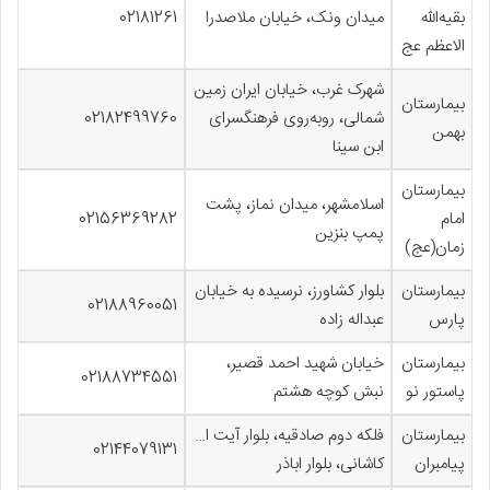
بقیه‌الله
میدان ونک، خیابان ملاصدرا
02181261
الاعظم عج
شهرک غرب، خیابان ایران زمین
بیمارستان
شمالی، روبه‌روی فرهنگسرای
02182499760
بهمن
ابن سینا
بیمارستان
اسلامشهر، میدان نماز، پشت
امام
02156369282
پمپ بنزین
زمان(عج)
بیمارستان
بلوار کشاورز، نرسیده به خیابان
02188960051
پارس
عبداله زاده
بیمارستان
خیابان شهید احمد قصیر،
02188734551
پاستور نو
نبش کوچه هشتم
بیمارستان
فلکه دوم صادقیه، بلوار آیت ا…
02144079131
پیامبران
کاشانی، بلوار اباذر