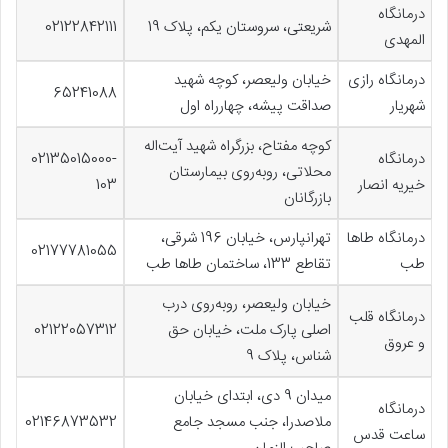
درمانگاه
شریعتی، سروستان یکم، پلاک 19
02122842111
المهدی
درمانگاه رازی
خیابان ولیعصر، کوچه شهید
65241088
شهریار
صداقت پیشه، چهارراه اول
کوچه مفتاح، بزرگراه شهید آیت‌اله
درمانگاه
02135015000-
محلاتی، روبه‌روی بیمارستان
خیریه انصار
103
بازرگانان
درمانگاه طاها
تهرانپارس، خیابان 196 شرقی،
02177781055
طب
تقاطع 133، ساختمان طاها طب
خیابان ولیعصر، روبه‌روی درب
درمانگاه قلب
اصلی پارک ملت، خیابان حق
02122057312
و عروق
شناس، پلاک 9
میدان 9 دی، ابتدای خیابان
درمانگاه
ملاصدرا، جنب مسجد جامع
02146873532
ساعت قدس