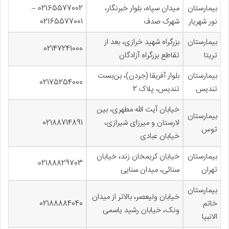
بیمارستان
میدان سپاه، بلوار خبرنگار،
02165577002 –
نور شهریار
شهرک صدف
02165577001
بیمارستان
بزرگراه شهید خرازی، بعد از
02147241000
تریتا
تقاطع بزرگراه آزادگان
بیمارستان
بلوار آفریقا (جردن)، بن‌بست
02175254000
تندیس
تندیس، پلاک 2
خیابان آیت الله مطهری، بین
بیمارستان
لارستان و میرزای شیرازی،
02188714891
توس
خیابان عبادی
بیمارستان
خیابان کریمخان زند، خیابان
02188829703
تهران
سنائی، میدان سنایی
بیمارستان
خیابان ولیعصر، بالاتر از میدان
خاتم
02188884040
ونک، خیابان رشید یاسمی
الانبیا