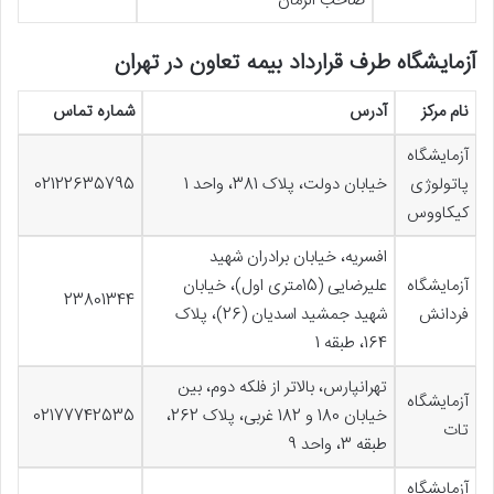
صاحب الزمان
آزمایشگاه طرف قرارداد بیمه تعاون در تهران
نام مرکز
آدرس
شماره تماس
آزمایشگاه
پاتولوژی
خیابان دولت، پلاک 381، واحد 1
02122635795
کیکاووس
افسریه، خیابان برادران شهید
آزمایشگاه
علیرضایی (15متری اول)، خیابان
23801344
فردانش
شهید جمشید اسدیان (26)، پلاک
164، طبقه 1
تهرانپارس، بالاتر از فلکه دوم، بین
آزمایشگاه
خیابان 180 و 182 غربی، پلاک 262،
02177742535
تات
طبقه 3، واحد 9
آزمایشگاه