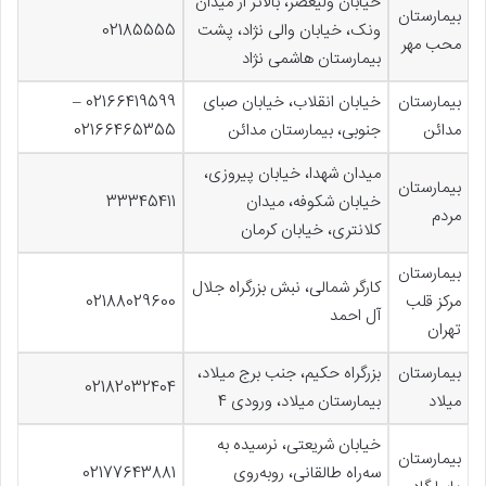
خیابان ولیعصر، بالاتر از میدان
بیمارستان
ونک، خیابان والی نژاد، پشت
02185555
محب مهر
بیمارستان هاشمی نژاد
بیمارستان
خیابان انقلاب، خیابان صبای
02166419599 –
مدائن
جنوبی، بیمارستان مدائن
02166465355
میدان شهدا، خیابان پیروزی،
بیمارستان
خیابان شکوفه، میدان
33345411
مردم
کلانتری، خیابان کرمان
بیمارستان
کارگر شمالی، نبش بزرگراه جلال
مرکز قلب
02188029600
آل احمد
تهران
بیمارستان
بزرگراه حکیم، جنب برج میلاد،
02182032404
میلاد
بیمارستان میلاد، ورودی 4
خیابان شریعتی، نرسیده به
بیمارستان
سه‌راه طالقانی، روبه‌روی
02177643881