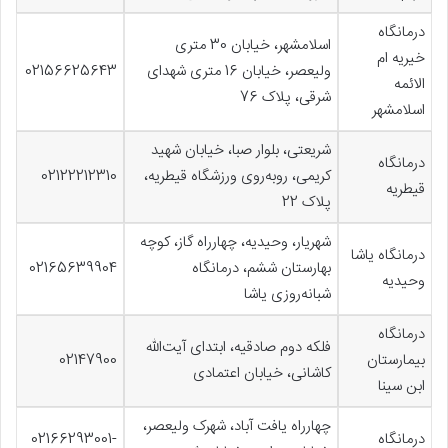
درمانگاه
اسلامشهر، خیابان 30 متری
خیریه ام
ولیعصر، خیابان 16 متری شهدای
02156625643
الائمه
شرقی، پلاک 76
اسلامشهر
شریعتی، بلوار صبا، خیابان شهید
درمانگاه
کریمی، روبه‌روی ورزشگاه قیطریه،
02122212310
قیطریه
پلاک 22
شهریار، وحیدیه، چهارراه گاز، کوچه
درمانگاه یاشا
بهارستان ششم، درمانگاه
02165639904
وحیدیه
شبانه‌روزی یاشا
درمانگاه
فلکه دوم صادقیه، ابتدای آیت‌الله
بیمارستان
02147900
کاشانی، خیابان اعتمادی
ابن سینا
چهارراه یافت آباد، شهرک ولیعصر،
درمانگاه
02166293001-