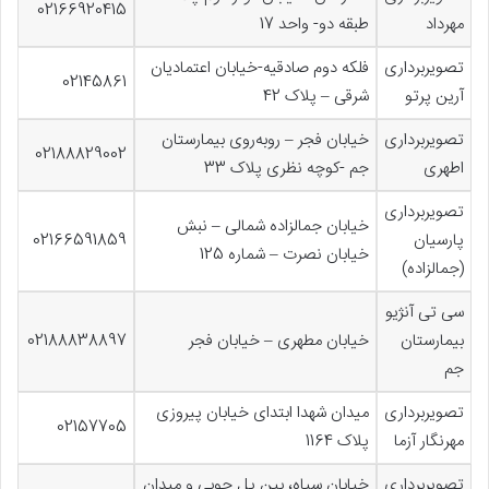
02166920415
مهرداد
طبقه دو- واحد 17
تصویربرداری
فلکه دوم صادقیه-خیابان اعتمادیان
02145861
آرین پرتو
شرقی – پلاک 42
تصویربرداری
خیابان فجر – روبه‌روی بیمارستان
02188829002
اطهری
جم -کوچه نظری پلاک 33
تصویربرداری
خیابان جمالزاده شمالی – نبش
پارسیان
02166591859
خیابان نصرت – شماره 125
(جمالزاده)
سی تی آنژیو
بیمارستان
خیابان مطهری – خیابان فجر
02188838897
جم
تصویربرداری
میدان شهدا ابتدای خیابان پیروزی
02157705
مهرنگار آزما
پلاک 1164
تصویربرداری
خیابان سپاه، بین پل چوبی و میدان