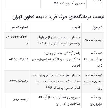
پاسارگاد
خیابان آمل، پلاک 144
لیست درمانگاه‌های طرف قرارداد بیمه تعاون تهران
نام مرکز
آدرس
شماره تماس
خیابان ولیعصر، بالاتر از چهارراه
02166469246-
درمانگاه فولاد
ولیعصر، کوچه نیکویی، پلاک 2
8
درمانگاه
بلوار آزادگان، بعد از چهارراه
مهرآفرین رباط
دادگستری، درمانگاه شبانه‌روزی مهر
02156428911
کریم
آفرین
درمانگاه امام
خیابان شهید مدنی جنوبی، نرسیده
حسن مجتبی
به ایستگاه حسینی، جنب مسجد
02177571818
(ع)
امام حسن ع، پلاک 666
درمانگاه
سهروردی شمالی، بعد از آپادانا،
02153726
سهروردی
ساختمان ام ار ای