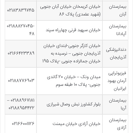
بیمارستان
خیابان کریمخان خیابان آبان جنوبی
02183839745
آبان
(شهید عضدی) پلاک 86
بیمارستان
02188827045-
خیابان سپهبد قرنی چهارراه سپند
آپادانا
48
خیابان کارگر جنوبی-ابتدای خیابان
دندانپزشکی
آذربایجان جنوبی – نرسیده به
02166423389
آذربایجان
خیابان جمالزاده جنوبی -پلاک 195
فیزیوتراپی
میدان ونک – خیابان 20 گاندی
آرمان بهبود
02188776903
جنوبی- پلاک 10 طبقه سوم
ایرانیان
بیمارستان
02188967181 –
بلوار کشاورز نبش وصال شیرازی
آریا
02188954422
بیمارستان
خیابان آزادی خیابان میمنت
02166001126
آزادی