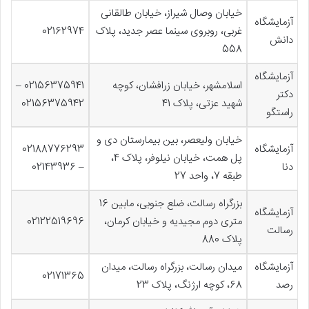
خیابان وصال شیراز، خیابان طالقانی
آزمایشگاه
غربی، روبروی سینما عصر جدید، پلاک
02162974
دانش
558
آزمایشگاه
اسلامشهر، خیابان زرافشان، کوچه
02156375941 –
دکتر
شهید عزتی، پلاک 41
02156375942
راستگو
خیابان ولیعصر، بین بیمارستان دی و
آزمایشگاه
02188776293
پل همت، خیابان نیلوفر، پلاک 4،
دنا
– 02143936
طبقه 7، واحد 27
بزرگراه رسالت، ضلع جنوبی، مابین 16
آزمایشگاه
متری دوم مجیدیه و خیابان کرمان،
02122519696
رسالت
پلاک 880
آزمایشگاه
میدان رسالت، بزرگراه رسالت، میدان
02171365
رصد
68، کوچه ارژنگ، پلاک 23