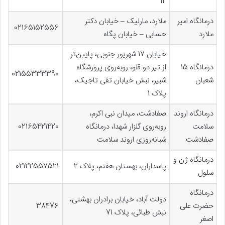
12
درمانگاه امیر
ملارد، مارلیک – خیابان دکتر
02165152556
ملارد
حسابی – خیابان پگاه
خیابان 17 شهریور جنوبی، پایین‌تر
درمانگاه 15
از تیر دو قلو، روبه‌روی پرورشگاه
02155333390
شعبان
شبیر، نبش خیابان تقی تاجیک،
پلاک 1
درمانگاه اروند
صفادشت، میدان نبی اکرم،
سلامت
روبه‌روی گلزار شهدا، درمانگاه
02165421420
صفادشت
شبانه‌روزی اروند سلامت
درمانگاه ژن و
پاسداران، بهستان هفتم، پلاک 2
02122557521
سلول
درمانگاه
دولت آباد، خیابان برادران بهشتی،
حضرت علی
38476
نبش طبائی، پلاک 71
اصغر