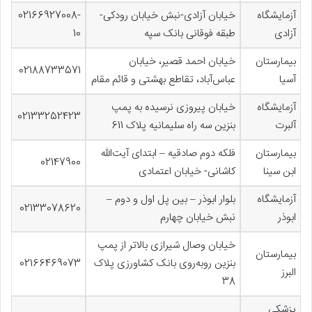
آزمایشگاه
خیابان آزادی-نبش خیابان رودکی-
02166927008-
آزادی
طبقه فوقانی بانک سپه
10
بیمارستان
خیابان احمد قصیر، خیابان
02188733571
آسیا
عباس‌آباد، تقاطع بهشتی و قائم مقام
آزمایشگاه
خیابان پیروزی نرسیده به پمپ
02133252423
آلبرت
بنزین سه راه سلیمانیه پلاک 611
بیمارستان
فلکه دوم صادقیه – ابتدای آیت‌الله
02147900
ابن سینا
کاشانی- خیابان اعتمادی
آزمایشگاه
بلوار ابوذر – بین پل اول و دوم –
02133078620
ابوذر
نبش خیابان چهارم
خیابان وصال شیرازی بالاتر از پمپ
بیمارستان
بنزین روبه‌روی بانک کشاورزی پلاک
02166469073
البرز
38
پزشکی