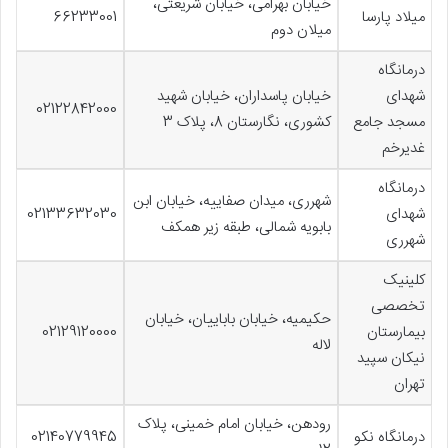
خیابان بهرامی، خیابان شریعتی،
میلاد پارسا
66233001
میلان دوم
درمانگاه
شهدای
خیابان پاسداران، خیابان شهید
02122842000
مسجد جامع
کشوری، نگارستان 8، پلاک 3
غدیرخم
درمانگاه
شهرری، میدان صفاییه، خیابان ابن
شهدای
02133632030
بابویه شمالی، طبقه زیر همکف
شهرری
کلینیک
تخصصی
حکیمیه، خیابان باباییان، خیابان
بیمارستان
02129120000
لاله
نیکان سپید
تهران
رودهن، خیابان امام خمینی، پلاک
درمانگاه نکو
02140779945