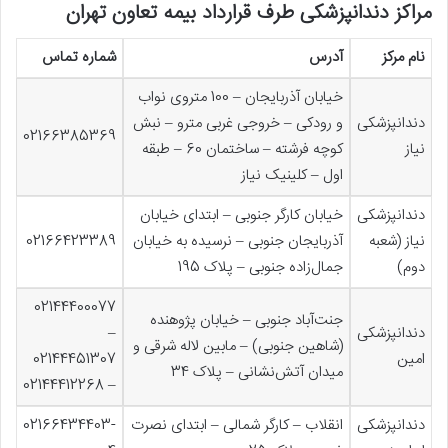
مراکز دندانپزشکی طرف قرارداد بیمه تعاون تهران
نام مرکز
آدرس
شماره تماس
خیابان آذربایجان – 100 متروی نواب
دندانپزشکی
و رودکی – خروجی غربی مترو – نبش
02166385369
نیاز
کوچه فرشته – ساختمان 60 – طبقه
اول – کلینیک نیاز
دندانپزشکی
خیابان کارگر جنوبی – ابتدای خیابان
نیاز (شعبه
آذربایجان جنوبی – نرسیده به خیابان
02166423389
دوم)
جمال‌زاده جنوبی – پلاک 195
02144400077
جنت‌آباد جنوبی – خیابان پژوهنده
دندانپزشکی
–
(شاهین جنوبی) – مابین لاله شرقی و
امین
02144451307
میدان آتش‌نشانی – پلاک 34
– 02144412268
دندانپزشکی
انقلاب – کارگر شمالی – ابتدای نصرت
02166434403-