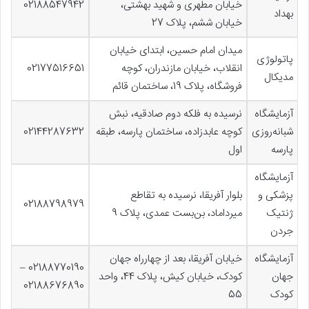
خیابان مطهری و شهید بهشتی،
02188547942
بهداد
خیابان ششم، پلاک 27
میدان امام حسین، ابتدای خیابان
پاتولوژی
انقلاب، خیابان مازندران، کوچه
02177516651
مدیکال
فروشگاه، پلاک 19، ساختمان قائم
آزمایشگاه
نرسیده به فلکه دوم صادقیه، نبش
شبانه‌‌روزی
کوچه عابدزاده، ساختمان پارسه، طبقه
02144287632
پارسه
اول
آزمایشگاه
پزشکی و
بلوار آفریقا، نرسیده به تقاطع
02188798979
ژنتیک
میرداماد، بن‌بست عمدی، پلاک 9
جردن
آزمایشگاه
خیابان آفریقا، بعد از چهارراه جهان
02188770190 –
جهان
کودک، خیابان کیش، پلاک 44، واحد
02188676890
کودک
55