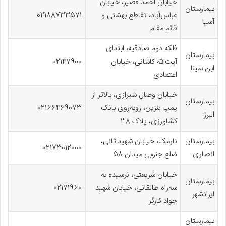
خیابان احمد قصیر، خیابان
بیمارستان
عباس‌آباد، تقاطع بهشتی و
02188733571
آسیا
قائم مقام
فلکه دوم صادقیه، ابتدای
بیمارستان
آیت‌الله کاشانی، خیابان
02147900
ابن سینا
اعتمادی
خیابان وصال شیرازی، بالاتر از
بیمارستان
پمپ بنزین، روبه‌روی بانک
02166469073
البرز
کشاورزی، پلاک 38
بیمارستان
نارمک، خیابان شهید ثانی،
02173012000
انصاری
ضلع جنوبی میدان 58
خیابان شریعتی، نرسیده به
بیمارستان
سه‌راه طالقانی، خیابان شهید
02171960
ایرانشهر
جواد کارگر
بیمارستان