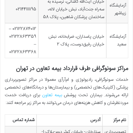
خیابان آیت‌الله کاشانی، نرسیده به
آزمایشگاه
سه‌راه جنت‌آباد، نبش خیابان لاله،
02144111195
زیباشهر
ساختمان پزشکان شاهین، پلاک 58
02122874012 –
آزمایشگاه
خیابان پاسداران، ضرابخانه، نبش
02122863359
سعید
خیابان رفیق‌دوست، پلاک 2
–
02122863368
مراکز سونوگرافی طرف قرارداد بیمه تعاون در تهران
خدمات سونوگرافی، رادیولوژی و ام‌آر‌آی معمولا در مراکز تصویربرداری
پزشکی (کلینیک‌های تخصصی) و بیمارستان‌ها و درمانگاه‌های تخصصی
ارائه می‌شوند. بیماران تحت پوشش
بیمه تعاون
برای دریافت خدمت
مورد‌نظرشان و کاهش هزینه‌های درمان می‌توانند به مراکز زیر مراجعه کنند:
نام مرکز
آدرس
شماره تماس
تصویربرداری
ستارخان- خیابان کوثر دوم-پلاک 1-